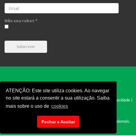
Email
Não sou robot *
Subscrever
ATENÇÃO: Este site utiliza cookies. Ao navegar
no site estará a consentir a sua utilização. Saiba
FPC © 2019 - Todos os direitos reservados |
Cookies
|
Politica e Privacidade
|
mais sobre o uso de
cookies
Termos e Condições
|
Denúncia
|
Fechar e Aceitar
Site desenvolvido por: Cyclopnet - Desenvolvimento de Sites Profissionais.