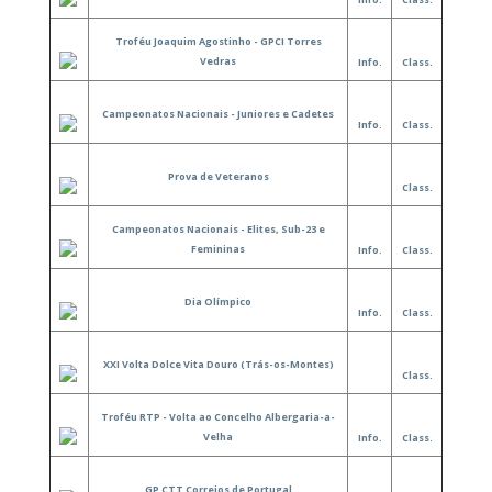
Troféu Joaquim Agostinho - GPCI Torres
Vedras
Info.
Class.
Campeonatos Nacionais - Juniores e Cadetes
Info.
Class.
Prova de Veteranos
Class.
Campeonatos Nacionais - Elites, Sub-23 e
Femininas
Info.
Class.
Dia Olímpico
Info.
Class.
XXI Volta Dolce Vita Douro (Trás-os-Montes)
Class.
Troféu RTP - Volta ao Concelho Albergaria-a-
Velha
Info.
Class.
GP CTT Correios de Portugal