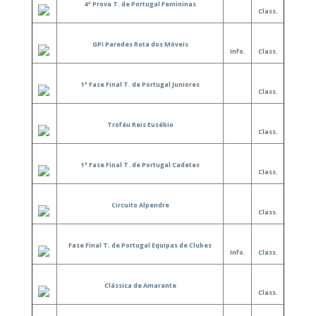
4ª Prova T. de Portugal Femininas
Class.
GPI Paredes Rota dos Móveis
Info.
Class.
1ª Fase Final T. de Portugal Juniores
Class.
Troféu Reis Eusébio
Class.
1ª Fase Final T. de Portugal Cadetes
Class.
Circuito Alpendre
Class.
Fase Final T. de Portugal Equipas de Clubes
Info.
Class.
Clássica de Amarante
Class.