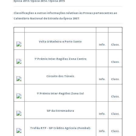
Época 2013
/
Época 2014
/
Época 2015
Classificações e outras informações relativas às Provas pertencentes ao
Calendário Nacional de Estrada da Época 2007.
Volta à Madeira e Porto Santo
Info.
Class.
1º Prémio Inter-Regiões Zona Centro
Class.
Circuito dos Túneis
Info.
Class.
1º Prémio Inter-Regiões Zona Sul
Class.
GP da Estremadura
Info.
Class.
Troféu RTP - GP Crédito Agrícola (Pombal)
Info.
Class.