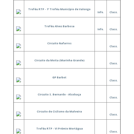
Troféu RTP - 1º Troféu Município de Valongo
Info.
Class.
Troféu Alves Barbosa
Info.
Class.
Circuito Nafarros
Class.
Circuito da Moita (Marinha Grande)
Class.
GP Barbot
Class.
Circuito S. Bernardo - Alcobaça
Class.
Circuito de Ciclismo da Malveira
Class.
Troféu RTP - VI Prémio Mortágua
Class.