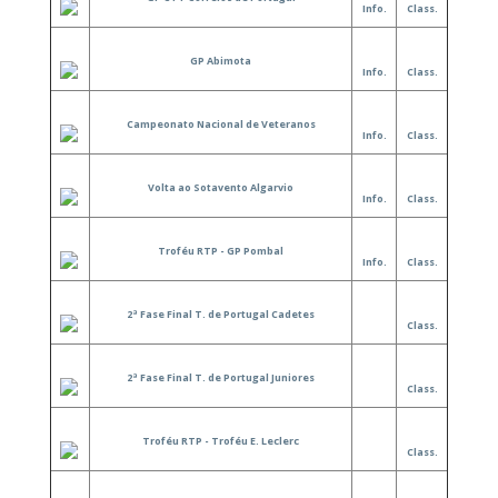
Info.
Class.
GP Abimota
Info.
Class.
Campeonato Nacional de Veteranos
Info.
Class.
Volta ao Sotavento Algarvio
Info.
Class.
Troféu RTP - GP Pombal
Info.
Class.
2ª Fase Final T. de Portugal Cadetes
Class.
2ª Fase Final T. de Portugal Juniores
Class.
Troféu RTP - Troféu E. Leclerc
Class.