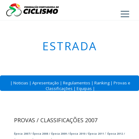
Close
ESTRADA
|
Noticias
|
Apresentação
|
Regulamentos
|
Ranking
|
Provas e
Classificações
|
Equipas
|
PROVAS / CLASSIFICAÇÕES 2007
/
Época 2007
/
Época 2008
/
Época 2009
/
Época 2010
/
Época 2011
Época 2012
/