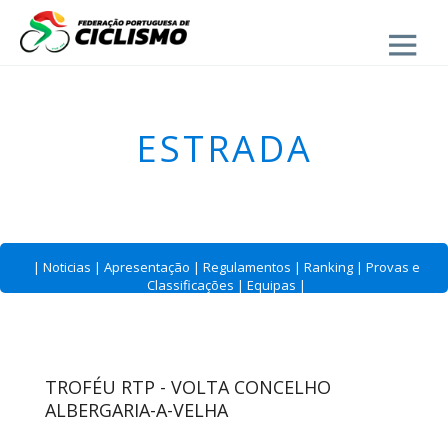
Close
ESTRADA
|
Noticias
|
Apresentação
|
Regulamentos
|
Ranking
|
Provas e
Classificações
|
Equipas
|
TROFÉU RTP - VOLTA CONCELHO
ALBERGARIA-A-VELHA