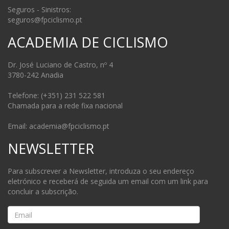
Seguros - Sinistros:
seguros@fpciclismo.pt
ACADEMIA DE CICLISMO
Dr. José Luciano de Castro, nº 4
3780-242 Anadia
Telefone: (+351) 231 522 581
Chamada para a rede fixa nacional
Email: academia@fpciclismo.pt
NEWSLETTER
Para subscrever a Newsletter, introduza o seu endereço
eletrónico e receberá de seguida um email com um link para
concluir a subscrição.
Email