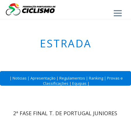
Close
ESTRADA
|
Noticias
|
Apresentação
|
Regulamentos
|
Ranking
|
Provas e
Classificações
|
Equipas
|
2ª FASE FINAL T. DE PORTUGAL JUNIORES