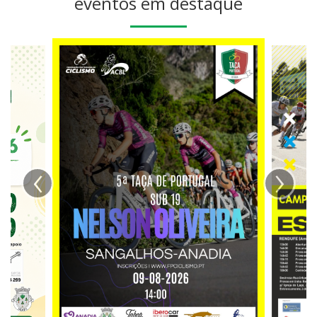
eventos em destaque
‹
›