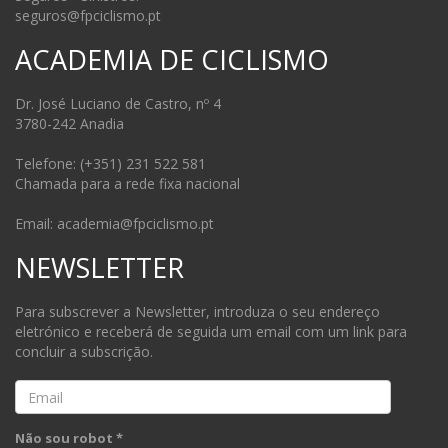
seguros@fpciclismo.pt
ACADEMIA DE CICLISMO
Dr. José Luciano de Castro, nº 4
3780-242 Anadia
Telefone: (+351) 231 522 581
Chamada para a rede fixa nacional
Email: academia@fpciclismo.pt
NEWSLETTER
Para subscrever a Newsletter, introduza o seu endereço
eletrónico e receberá de seguida um email com um link para
concluir a subscrição.
Email
Não sou robot *