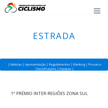
Close
ESTRADA
|
Noticias
|
Apresentação
|
Regulamentos
|
Ranking
|
Provas e
Classificações
|
Equipas
|
1º PRÉMIO INTER-REGIÕES ZONA SUL