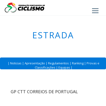
Close
ESTRADA
|
Noticias
|
Apresentação
|
Regulamentos
|
Ranking
|
Provas e
Classificações
|
Equipas
|
GP CTT CORREIOS DE PORTUGAL