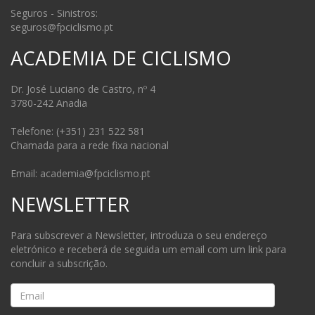
Seguros - Sinistros:
seguros@fpciclismo.pt
ACADEMIA DE CICLISMO
Dr. José Luciano de Castro, nº 4
3780-242 Anadia
Telefone: (+351) 231 522 581
Chamada para a rede fixa nacional
Email: academia@fpciclismo.pt
NEWSLETTER
Para subscrever a Newsletter, introduza o seu endereço
eletrónico e receberá de seguida um email com um link para
concluir a subscrição.
Email