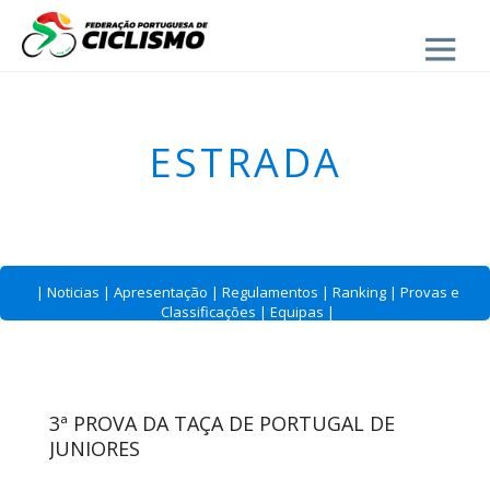
Close
ESTRADA
|
Noticias
|
Apresentação
|
Regulamentos
|
Ranking
|
Provas e
Classificações
|
Equipas
|
3ª PROVA DA TAÇA DE PORTUGAL DE
JUNIORES