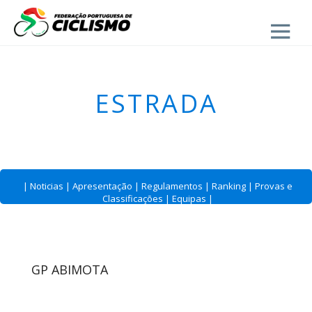
Close
ESTRADA
|
Noticias
|
Apresentação
|
Regulamentos
|
Ranking
|
Provas e
Classificações
|
Equipas
|
GP ABIMOTA