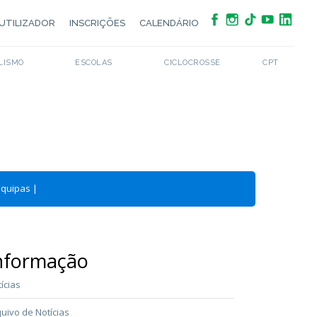
UTILIZADOR
INSCRIÇÕES
CALENDÁRIO
LISMO
ESCOLAS
CICLOCROSSE
CPT
Equipas
|
nformação
ícias
uivo de Notícias