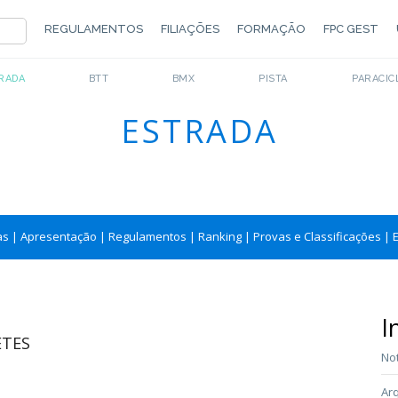
REGULAMENTOS
FILIAÇÕES
FORMAÇÃO
FPC GEST
RADA
BTT
BMX
PISTA
PARACIC
ESTRADA
as
|
Apresentação
|
Regulamentos
|
Ranking
|
Provas e Classificações
|
I
ETES
Not
Arq