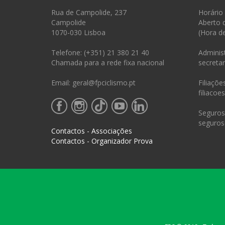
Rua de Campolide, 237
Horário
Campolide
Aberto 
1070-030 Lisboa
(Hora d
Telefone: (+351) 21 380 21 40
Administ
Chamada para a rede fixa nacional
secretar
Email: geral@fpciclismo.pt
Filiações
filiacoe
Seguros 
seguros
Contactos - Associações
Contactos - Organizador Prova