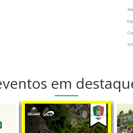
Atl
Eq
Cur
Act
eventos em destaqu