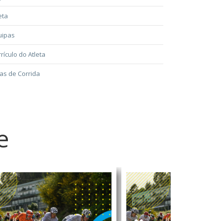
eta
uipas
rículo do Atleta
as de Corrida
e