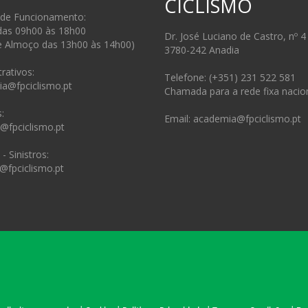
CICLISMO
 de Funcionamento:
das 09h00 às 18h00
Dr. José Luciano de Castro, nº 4
e Almoço das 13h00 às 14h00)
3780-242 Anadia
rativos:
Telefone: (+351) 231 522 581
ia@fpciclismo.pt
Chamada para a rede fixa nacio
:
Email: academia@fpciclismo.pt
s@fpciclismo.pt
- Sinistros:
@fpciclismo.pt