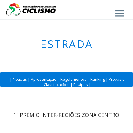
Close
ESTRADA
|
Noticias
|
Apresentação
|
Regulamentos
|
Ranking
|
Provas e
Classificações
|
Equipas
|
1º PRÉMIO INTER-REGIÕES ZONA CENTRO