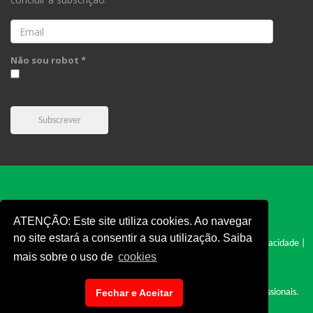
Email
Não sou robot *
Subscrever
ATENÇÃO: Este site utiliza cookies. Ao navegar
no site estará a consentir a sua utilização. Saiba
FPC © 2019 - Todos os direitos reservados |
Cookies
|
Politica e Privacidade
|
mais sobre o uso de
cookies
Termos e Condições
|
Denúncia
|
Fechar e Aceitar
Site desenvolvido por: Cyclopnet - Desenvolvimento de Sites Profissionais.