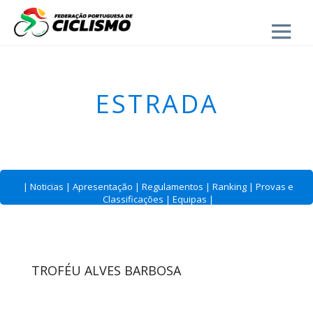
Close
ESTRADA
|
Noticias
|
Apresentação
|
Regulamentos
|
Ranking
|
Provas e
Classificações
|
Equipas
|
TROFÉU ALVES BARBOSA