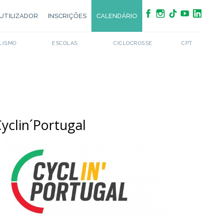
UTILIZADOR
INSCRIÇÕES
CALENDÁRIO
LISMO
ESCOLAS
CICLOCROSSE
CPT
yclin´Portugal