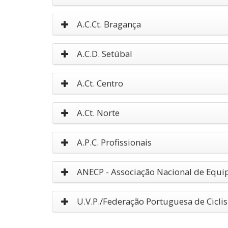
A.C.Ct. Bragança
A.C.D. Setúbal
A.Ct. Centro
A.Ct. Norte
A.P.C. Profissionais
ANECP - Associação Nacional de Equi
U.V.P./Federação Portuguesa de Cicl