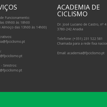
VIÇOS
ACADEMIA DE
CICLISMO
 de Funcionamento:
das 09h00 às 18h00
Dr. José Luciano de Castro, nº 4
e Almoço das 13h00 às 14h00)
3780-242 Anadia
rativos:
Telefone: (+351) 231 522 581
ia@fpciclismo.pt
Chamada para a rede fixa nacio
:
Email: academia@fpciclismo.pt
s@fpciclismo.pt
- Sinistros:
@fpciclismo.pt