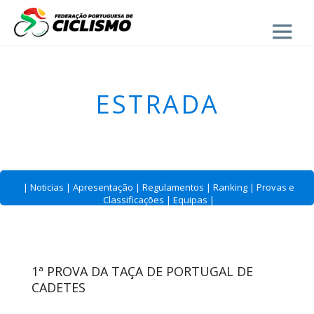
Close
ESTRADA
|
Noticias
|
Apresentação
|
Regulamentos
|
Ranking
|
Provas e
Classificações
|
Equipas
|
1ª PROVA DA TAÇA DE PORTUGAL DE
CADETES