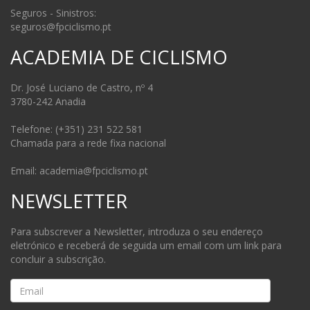
Seguros - Sinistros:
seguros@fpciclismo.pt
ACADEMIA DE CICLISMO
Dr. José Luciano de Castro, nº 4
3780-242 Anadia
Telefone: (+351) 231 522 581
Chamada para a rede fixa nacional
Email: academia@fpciclismo.pt
NEWSLETTER
Para subscrever a Newsletter, introduza o seu endereço
eletrónico e receberá de seguida um email com um link para
concluir a subscrição.
Email