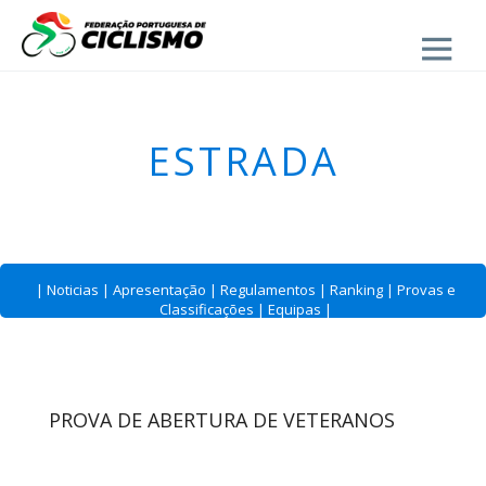
Close
ESTRADA
|
Noticias
|
Apresentação
|
Regulamentos
|
Ranking
|
Provas e
Classificações
|
Equipas
|
PROVA DE ABERTURA DE VETERANOS