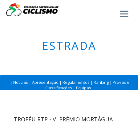
Close
ESTRADA
|
Noticias
|
Apresentação
|
Regulamentos
|
Ranking
|
Provas e
Classificações
|
Equipas
|
TROFÉU RTP - VI PRÉMIO MORTÁGUA