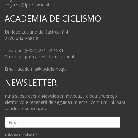
seguros@fpciclismo.pt
ACADEMIA DE CICLISMO
Dr. José Luciano de Castro, nº 4
3780-242 Anadia
Telefone: (+351) 231 522 581
Chamada para a rede fixa nacional
Email: academia@fpciclismo.pt
NEWSLETTER
Para subscrever a Newsletter, introduza o seu endereço
eletrónico e receberá de seguida um email com um link para
concluir a subscrição.
Email
Não sou robot *