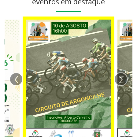
eventos em destaque
‹
›