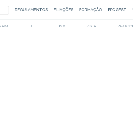
REGULAMENTOS
FILIAÇÕES
FORMAÇÃO
FPC GEST
contactos
RADA
BTT
BMX
PISTA
PARACIC