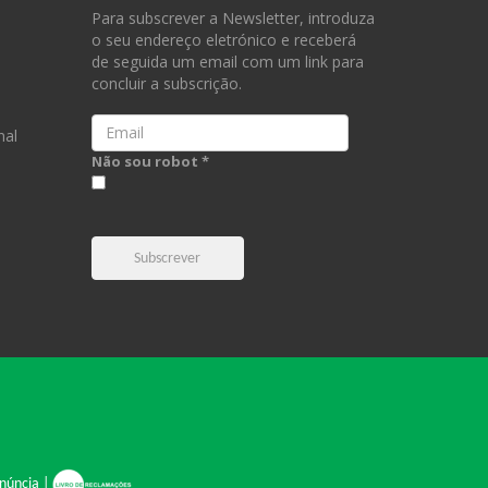
Para subscrever a Newsletter, introduza
o seu endereço eletrónico e receberá
de seguida um email com um link para
concluir a subscrição.
Email
nal
Não sou robot *
Subscrever
núncia
|