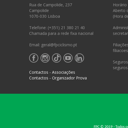
Rua de Campolide, 237
Horário
Campolide
Aberto 
1070-030 Lisboa
(Hora d
Telefone: (+351) 21 380 21 40
Administ
Chamada para a rede fixa nacional
secretar
Email: geral@fpciclismo.pt
Filiações
filiacoe
Seguros 
seguros
Contactos - Associações
Contactos - Organizador Prova
FPC © 2019 - Todos os