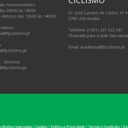
CICLISMO
 de Funcionamento:
das 09h00 às 18h00
Dr. José Luciano de Castro, nº 4
e Almoço das 13h00 às 14h00)
3780-242 Anadia
rativos:
Telefone: (+351) 231 522 581
ia@fpciclismo.pt
Chamada para a rede fixa nacio
:
Email: academia@fpciclismo.pt
s@fpciclismo.pt
- Sinistros:
@fpciclismo.pt
 direitos reservados |
Cookies
|
Politica e Privacidade
|
Termos e Condições
|
De