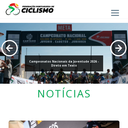
Close
Tavira-Crédito Agrícola brilha no dia de sonho de
Rui Oliveira
NOTÍCIAS