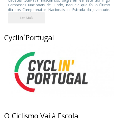
Cadetes (Sub-17) masculinos, sagraram-se este domingo
Campeões Nacionais de Fundo, naquele que foi o último
dia dos Campeonatos Nacionais de Estrada da Juventude.
O Cartaxo foi palco das derradeiras decisões de uma
Ler Mais
competição que, ao longo de três dias, reuniu os melhores
jovens corredores portugueses.
Cyclin´Portugal
O Ciclismo Vai à Escola