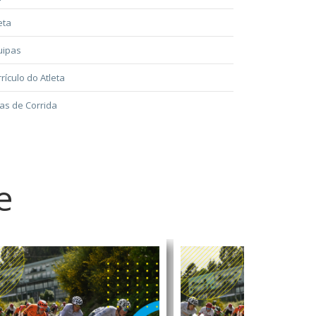
eta
uipas
rículo do Atleta
as de Corrida
e