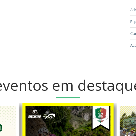
Atl
Eq
Cur
Act
eventos em destaqu