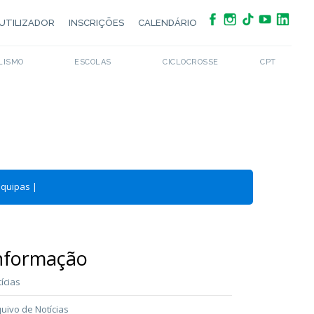
UTILIZADOR
INSCRIÇÕES
CALENDÁRIO
LISMO
ESCOLAS
CICLOCROSSE
CPT
Equipas
|
nformação
ícias
uivo de Notícias