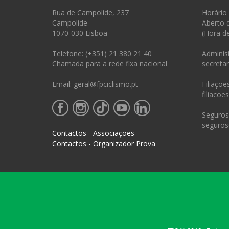
Rua de Campolide, 237
Horário
Campolide
Aberto 
1070-030 Lisboa
(Hora d
Telefone: (+351) 21 380 21 40
Administ
Chamada para a rede fixa nacional
secretar
Email: geral@fpciclismo.pt
Filiações
filiacoe
Seguros 
seguros
Contactos - Associações
Contactos - Organizador Prova