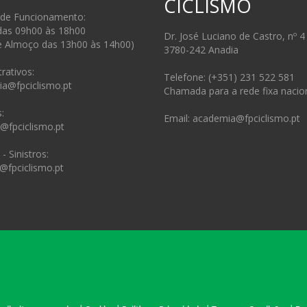
CICLISMO
 de Funcionamento:
das 09h00 às 18h00
Dr. José Luciano de Castro, nº 4
e Almoço das 13h00 às 14h00)
3780-242 Anadia
rativos:
Telefone: (+351) 231 522 581
ia@fpciclismo.pt
Chamada para a rede fixa nacio
:
Email: academia@fpciclismo.pt
s@fpciclismo.pt
- Sinistros:
@fpciclismo.pt