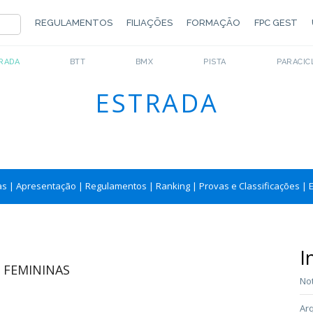
REGULAMENTOS
FILIAÇÕES
FORMAÇÃO
FPC GEST
RADA
BTT
BMX
PISTA
PARACIC
ESTRADA
as
|
Apresentação
|
Regulamentos
|
Ranking
|
Provas e Classificações
|
I
 FEMININAS
Not
Arq