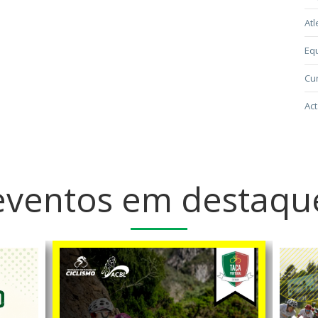
Atl
Eq
Cur
Act
eventos em destaqu