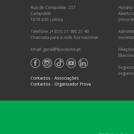
Rua de Campolide, 237
Horário
Campolide
Aberto 
1070-030 Lisboa
(Hora d
Telefone: (+351) 21 380 21 40
Administ
Chamada para a rede fixa nacional
secretar
Email: geral@fpciclismo.pt
Filiações
filiacoe
Seguros 
seguros
Contactos - Associações
Contactos - Organizador Prova