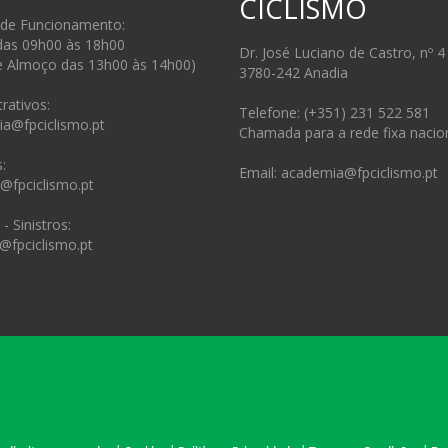
CICLISMO
 de Funcionamento:
das 09h00 às 18h00
Dr. José Luciano de Castro, nº 4
e Almoço das 13h00 às 14h00)
3780-242 Anadia
rativos:
Telefone: (+351) 231 522 581
ia@fpciclismo.pt
Chamada para a rede fixa nacio
:
Email: academia@fpciclismo.pt
s@fpciclismo.pt
- Sinistros:
@fpciclismo.pt