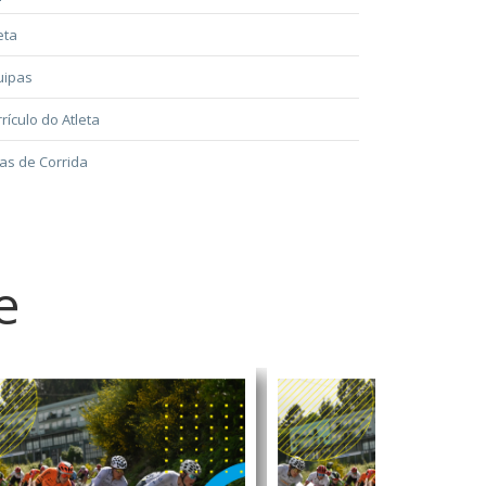
eta
uipas
rículo do Atleta
as de Corrida
e