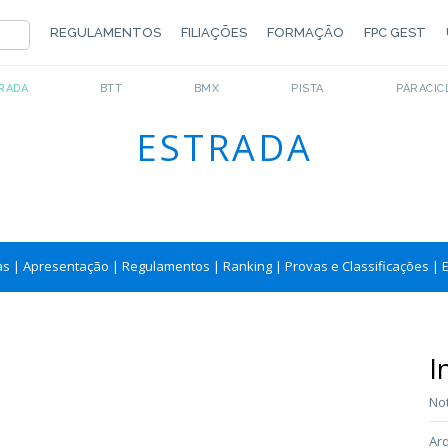
REGULAMENTOS
FILIAÇÕES
FORMAÇÃO
FPC GEST
RADA
BTT
BMX
PISTA
PARACIC
ESTRADA
as
|
Apresentação
|
Regulamentos
|
Ranking
|
Provas e Classificações
|
I
Not
Arq