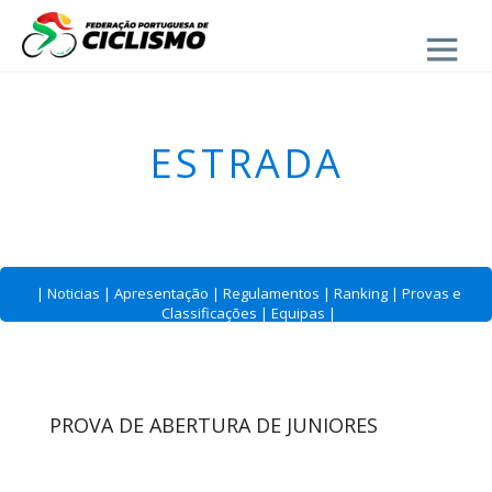
Close
ESTRADA
|
Noticias
|
Apresentação
|
Regulamentos
|
Ranking
|
Provas e
Classificações
|
Equipas
|
PROVA DE ABERTURA DE JUNIORES