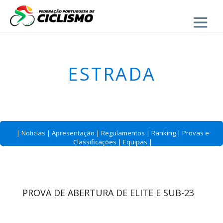
Close
ESTRADA
|
Noticias
|
Apresentação
|
Regulamentos
|
Ranking
|
Provas e
Classificações
|
Equipas
|
PROVA DE ABERTURA DE ELITE E SUB-23