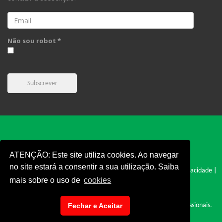
Email
Não sou robot *
Subscrever
ATENÇÃO: Este site utiliza cookies. Ao navegar
no site estará a consentir a sua utilização. Saiba
FPC © 2019 - Todos os direitos reservados |
Cookies
|
Politica e Privacidade
|
mais sobre o uso de
cookies
Termos e Condições
|
Denúncia
|
Fechar e Aceitar
Site desenvolvido por: Cyclopnet - Desenvolvimento de Sites Profissionais.