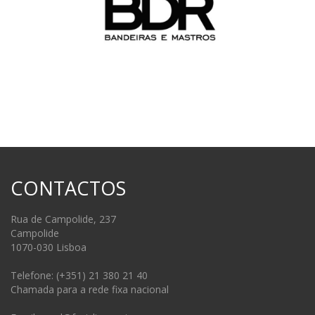
CONTACTOS
Rua de Campolide, 237
Campolide
1070-030 Lisboa
Telefone: (+351) 21 380 21 40
Chamada para a rede fixa nacional