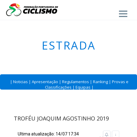
Close
ESTRADA
|
Noticias
|
Apresentação
|
Regulamentos
|
Ranking
|
Provas e
Classificações
|
Equipas
|
TROFÉU JOAQUIM AGOSTINHO 2019