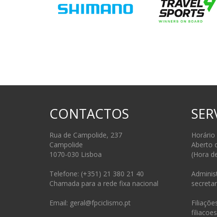
CONTACTOS
SER
Rua de Campolide, 237
Horário
Campolide
Aberto 
1070-030 Lisboa
(Hora d
Telefone: (+351) 21 380 21 40
Administ
Chamada para a rede fixa nacional
secretar
Email: geral@fpciclismo.pt
Filiações
filiacoe