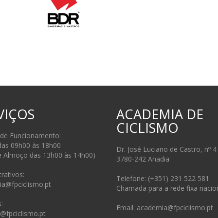
VIÇOS
ACADEMIA DE
CICLISMO
 de Funcionamento:
das 09h00 às 18h00
Dr. José Luciano de Castro, nº 4
e Almoço das 13h00 às 14h00)
3780-242 Anadia
rativos:
Telefone: (+351) 231 522 581
ia@fpciclismo.pt
Chamada para a rede fixa nacio
:
Email: academia@fpciclismo.pt
s@fpciclismo.pt