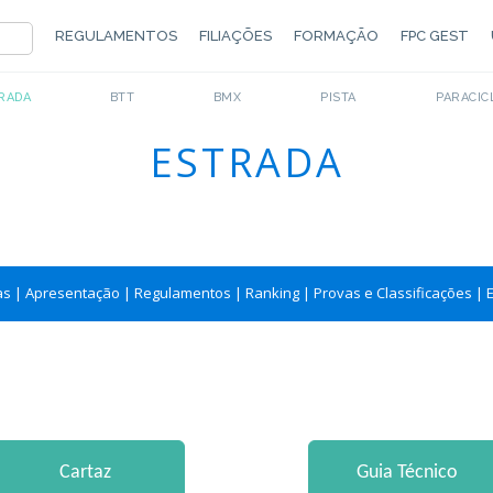
REGULAMENTOS
FILIAÇÕES
FORMAÇÃO
FPC GEST
RADA
BTT
BMX
PISTA
PARACIC
ESTRADA
as
|
Apresentação
|
Regulamentos
|
Ranking
|
Provas e Classificações
|