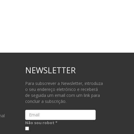
NEWSLETTER
Para subscrever a Newsletter, introduza
o seu endereço eletrónico e receberá
de seguida um email com um link para
concluir a subscrição.
Email
nal
Não sou robot *