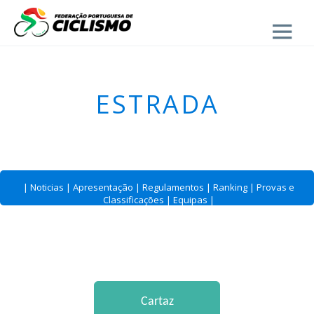
Close
ESTRADA
|
Noticias
|
Apresentação
|
Regulamentos
|
Ranking
|
Provas e
Classificações
|
Equipas
|