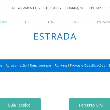
REGULAMENTOS
FILIAÇÕES
FORMAÇÃO
FPC GEST
RADA
BTT
BMX
PISTA
PARACIC
ESTRADA
as
|
Apresentação
|
Regulamentos
|
Ranking
|
Provas e Classificações
|