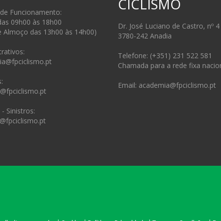
CICLISMO
 de Funcionamento:
das 09h00 às 18h00
Dr. José Luciano de Castro, nº 4
e Almoço das 13h00 às 14h00)
3780-242 Anadia
rativos:
Telefone: (+351) 231 522 581
ia@fpciclismo.pt
Chamada para a rede fixa nacio
:
Email: academia@fpciclismo.pt
s@fpciclismo.pt
- Sinistros:
@fpciclismo.pt