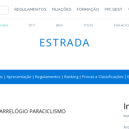
REGULAMENTOS
FILIAÇÕES
FORMAÇÃO
FPC GEST
RADA
BTT
BMX
PISTA
PARACIC
ESTRADA
as
|
Apresentação
|
Regulamentos
|
Ranking
|
Provas e Classificações
|
I
RRELÓGIO PARACICLISMO
Not
Arq