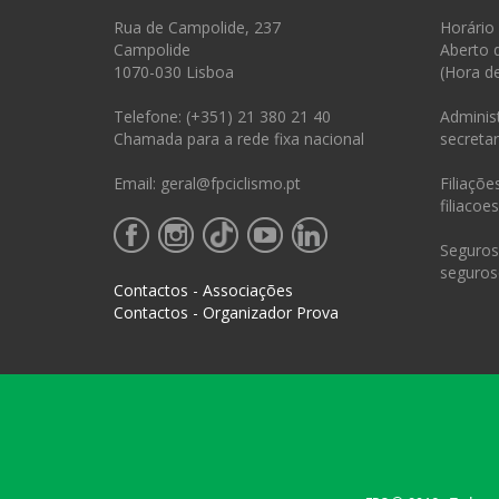
Rua de Campolide, 237
Horário
Campolide
Aberto 
1070-030 Lisboa
(Hora d
Telefone: (+351) 21 380 21 40
Administ
Chamada para a rede fixa nacional
secretar
Email: geral@fpciclismo.pt
Filiações
filiacoe
Seguros 
seguros
Contactos - Associações
Contactos - Organizador Prova