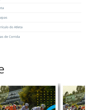
eta
uipas
rículo do Atleta
as de Corrida
e