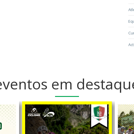
Atl
Eq
Cur
Act
eventos em destaqu