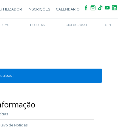
UTILIZADOR
INSCRIÇÕES
CALENDÁRIO
LISMO
ESCOLAS
CICLOCROSSE
CPT
Equipas
|
nformação
ícias
uivo de Notícias