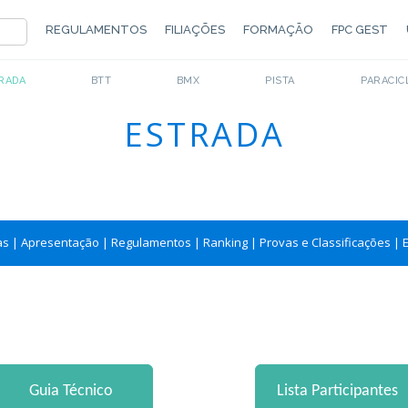
REGULAMENTOS
FILIAÇÕES
FORMAÇÃO
FPC GEST
RADA
BTT
BMX
PISTA
PARACIC
ESTRADA
as
|
Apresentação
|
Regulamentos
|
Ranking
|
Provas e Classificações
|