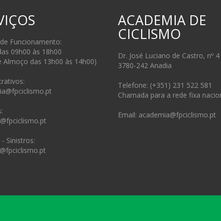
VIÇOS
ACADEMIA DE
CICLISMO
 de Funcionamento:
das 09h00 às 18h00
Dr. José Luciano de Castro, nº 4
e Almoço das 13h00 às 14h00)
3780-242 Anadia
rativos:
Telefone: (+351) 231 522 581
ia@fpciclismo.pt
Chamada para a rede fixa nacio
:
Email: academia@fpciclismo.pt
s@fpciclismo.pt
- Sinistros:
@fpciclismo.pt