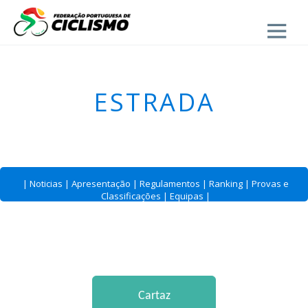
Close
ESTRADA
|
Noticias
|
Apresentação
|
Regulamentos
|
Ranking
|
Provas e
Classificações
|
Equipas
|