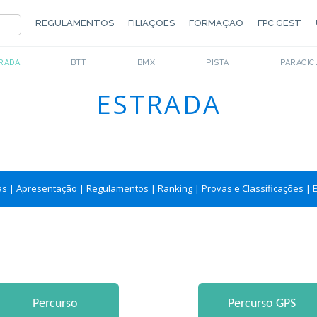
REGULAMENTOS
FILIAÇÕES
FORMAÇÃO
FPC GEST
RADA
BTT
BMX
PISTA
PARACIC
ESTRADA
as
|
Apresentação
|
Regulamentos
|
Ranking
|
Provas e Classificações
|