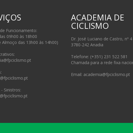
VIÇOS
ACADEMIA DE
CICLISMO
 de Funcionamento:
das 09h00 às 18h00
Dr. José Luciano de Castro, nº 4
e Almoço das 13h00 às 14h00)
3780-242 Anadia
rativos:
Telefone: (+351) 231 522 581
ia@fpciclismo.pt
Chamada para a rede fixa nacio
:
Email: academia@fpciclismo.pt
s@fpciclismo.pt
- Sinistros:
@fpciclismo.pt