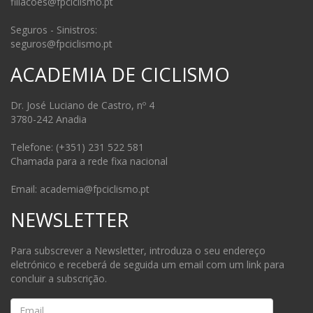
filiacoes@fpciclismo.pt
Seguros - Sinistros:
seguros@fpciclismo.pt
ACADEMIA DE CICLISMO
Dr. José Luciano de Castro, nº 4
3780-242 Anadia
Telefone: (+351) 231 522 581
Chamada para a rede fixa nacional
Email: academia@fpciclismo.pt
NEWSLETTER
Para subscrever a Newsletter, introduza o seu endereço
eletrónico e receberá de seguida um email com um link para
concluir a subscrição.
Email