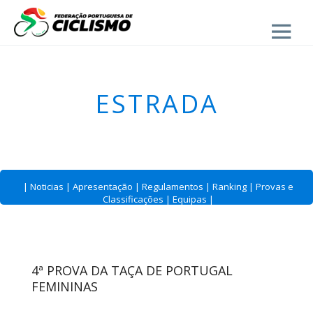
Close
ESTRADA
|
Noticias
|
Apresentação
|
Regulamentos
|
Ranking
|
Provas e
Classificações
|
Equipas
|
4ª PROVA DA TAÇA DE PORTUGAL
FEMININAS