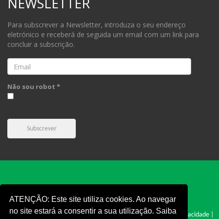
NEWSLETTER
Para subscrever a Newsletter, introduza o seu endereço
eletrónico e receberá de seguida um email com um link para
concluir a subscrição.
Email
Não sou robot *
Subscrever
ATENÇÃO: Este site utiliza cookies. Ao navegar
no site estará a consentir a sua utilização. Saiba
FPC © 2019 - Todos os direitos reservados |
Cookies
|
Politica e Privacidade
|