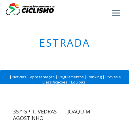
Close
ESTRADA
|
Noticias
|
Apresentação
|
Regulamentos
|
Ranking
|
Provas e
Classificações
|
Equipas
|
35.º GP T. VEDRAS - T. JOAQUIM
AGOSTINHO