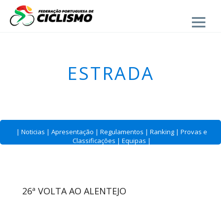
Close
ESTRADA
|
Noticias
|
Apresentação
|
Regulamentos
|
Ranking
|
Provas e
Classificações
|
Equipas
|
26ª VOLTA AO ALENTEJO