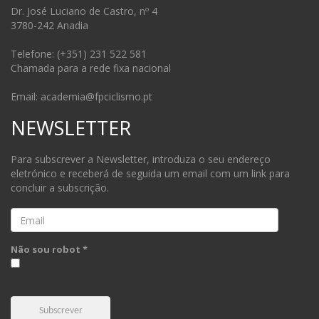
Dr. José Luciano de Castro, nº 4
3780-242 Anadia
Telefone: (+351) 231 522 581
Chamada para a rede fixa nacional
Email: academia@fpciclismo.pt
NEWSLETTER
Para subscrever a Newsletter, introduza o seu endereço
eletrónico e receberá de seguida um email com um link para
concluir a subscrição.
Email
Não sou robot *
Subscrever