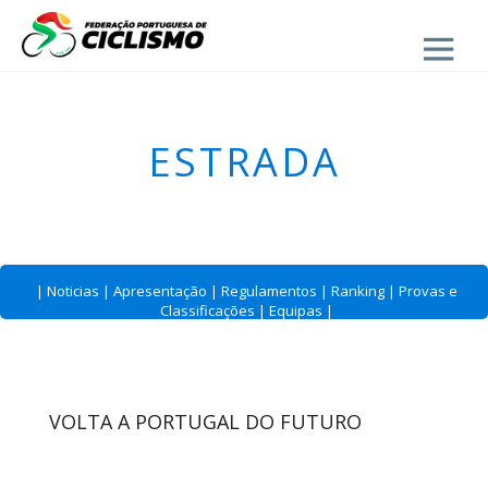
Close
ESTRADA
|
Noticias
|
Apresentação
|
Regulamentos
|
Ranking
|
Provas e
Classificações
|
Equipas
|
VOLTA A PORTUGAL DO FUTURO