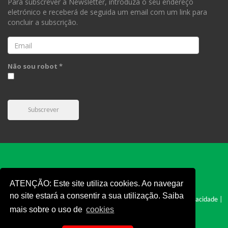
Para subscrever a Newsletter, introduza o seu endereço
eletrónico e receberá de seguida um email com um link para
concluir a subscrição.
Email
Não sou robot *
Subscrever
ATENÇÃO: Este site utiliza cookies. Ao navegar
no site estará a consentir a sua utilização. Saiba
FPC © 2019 - Todos os direitos reservados |
Cookies
|
Politica e Privacidade
|
mais sobre o uso de
cookies
Termos e Condições
|
Denúncia
|