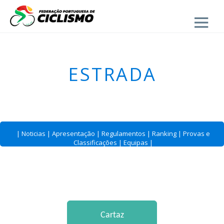
Close
ESTRADA
|
Noticias
|
Apresentação
|
Regulamentos
|
Ranking
|
Provas e
Classificações
|
Equipas
|