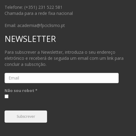
Telefone: (+351) 231 522 581
Chamada para a rede fixa nacional
Email: academia@fpciclismo.pt
NEWSLETTER
Para subscrever a Newsletter, introduza o seu endereço
eletrónico e receberá de seguida um email com um link para
concluir a subscrição.
Email
Não sou robot *
Subscrever