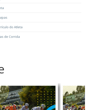
eta
uipas
rículo do Atleta
as de Corrida
e