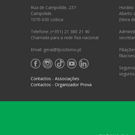
Rua de Campolide, 237
Horário
Campolide
Aberto 
1070-030 Lisboa
(Hora d
Telefone: (+351) 21 380 21 40
Administ
Chamada para a rede fixa nacional
secretar
Email: geral@fpciclismo.pt
Filiações
filiacoe
Seguros 
seguros
Contactos - Associações
Contactos - Organizador Prova