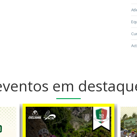
Atl
Eq
Cur
Act
eventos em destaqu