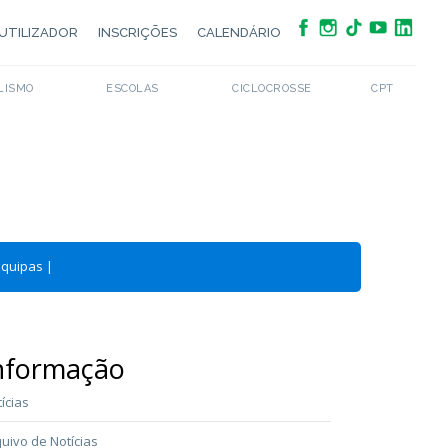
UTILIZADOR
INSCRIÇÕES
CALENDÁRIO
LISMO
ESCOLAS
CICLOCROSSE
CPT
Equipas
|
nformação
ícias
uivo de Notícias