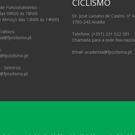
CICLISMO
 de Funcionamento:
das 09h00 às 18h00
Dr. José Luciano de Castro, nº 4
e Almoço das 13h00 às 14h00)
3780-242 Anadia
rativos:
Telefone: (+351) 231 522 581
ia@fpciclismo.pt
Chamada para a rede fixa nacio
:
Email: academia@fpciclismo.pt
s@fpciclismo.pt
- Sinistros:
@fpciclismo.pt