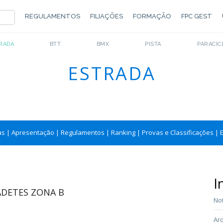
REGULAMENTOS
FILIAÇÕES
FORMAÇÃO
FPC GEST
RADA
BTT
BMX
PISTA
PARACIC
ESTRADA
as
|
Apresentação
|
Regulamentos
|
Ranking
|
Provas e Classificações
|
I
ADETES ZONA B
Not
Arq