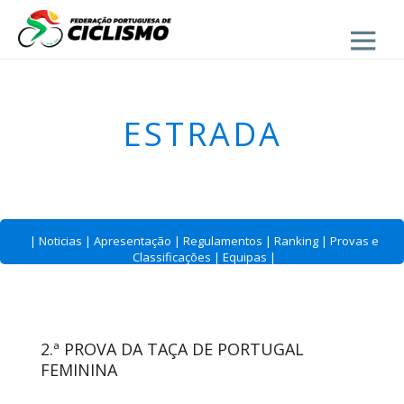
Close
ESTRADA
|
Noticias
|
Apresentação
|
Regulamentos
|
Ranking
|
Provas e
Classificações
|
Equipas
|
2.ª PROVA DA TAÇA DE PORTUGAL
FEMININA