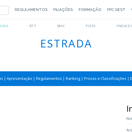
REGULAMENTOS
FILIAÇÕES
FORMAÇÃO
FPC GEST
RADA
BTT
BMX
PISTA
PARACIC
ESTRADA
as
|
Apresentação
|
Regulamentos
|
Ranking
|
Provas e Classificações
|
I
Not
Arq