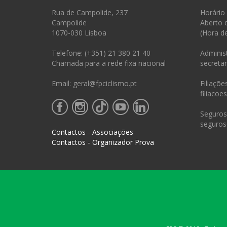
Rua de Campolide, 237
Horário
Campolide
Aberto 
1070-030 Lisboa
(Hora d
Telefone: (+351) 21 380 21 40
Administ
Chamada para a rede fixa nacional
secretar
Email: geral@fpciclismo.pt
Filiações
filiacoe
Seguros 
seguros
Contactos - Associações
Contactos - Organizador Prova