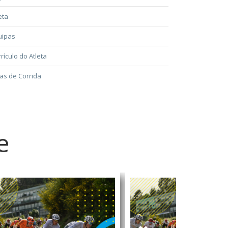
eta
uipas
rículo do Atleta
as de Corrida
e