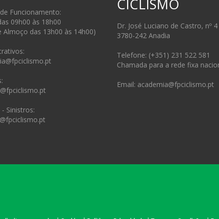
CICLISMO
 de Funcionamento:
das 09h00 às 18h00
Dr. José Luciano de Castro, nº 4
e Almoço das 13h00 às 14h00)
3780-242 Anadia
rativos:
Telefone: (+351) 231 522 581
ia@fpciclismo.pt
Chamada para a rede fixa nacio
:
Email: academia@fpciclismo.pt
s@fpciclismo.pt
- Sinistros:
@fpciclismo.pt