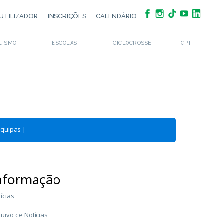
UTILIZADOR
INSCRIÇÕES
CALENDÁRIO
LISMO
ESCOLAS
CICLOCROSSE
CPT
Equipas
|
nformação
ícias
uivo de Notícias