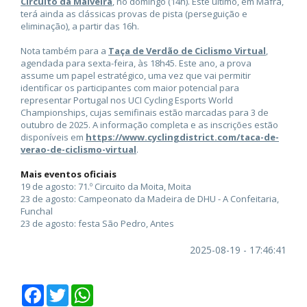
Circuito da Malveira
, no domingo (14h). Este último, em Mafra,
terá ainda as clássicas provas de pista (perseguição e
eliminação), a partir das 16h.
Nota também para a
Taça de Verdão de Ciclismo Virtual
,
agendada para sexta-feira, às 18h45. Este ano, a prova
assume um papel estratégico, uma vez que vai permitir
identificar os participantes com maior potencial para
representar Portugal nos UCI Cycling Esports World
Championships, cujas semifinais estão marcadas para 3 de
outubro de 2025. A informação completa e as inscrições estão
disponíveis em
https://www.cyclingdistrict.com/taca-de-
verao-de-ciclismo-virtual
.
Mais eventos oficiais
19 de agosto: 71.º Circuito da Moita, Moita
23 de agosto: Campeonato da Madeira de DHU - A Confeitaria,
Funchal
23 de agosto: festa São Pedro, Antes
2025-08-19 - 17:46:41
Facebook
Twitter
WhatsApp