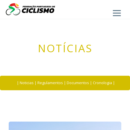
Close
- UVP-FPC
NOTÍCIAS
|
Noticias
|
Regulamentos
|
Documentos
|
Cronologia
|