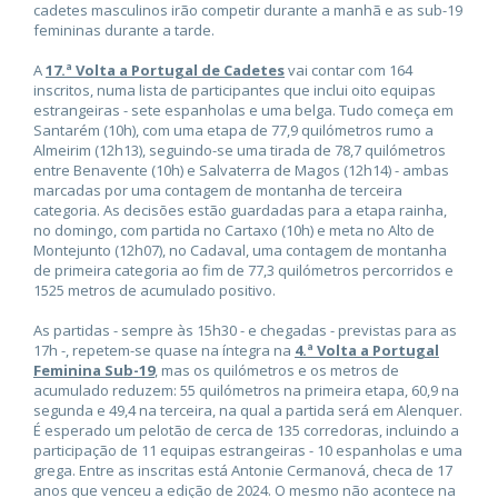
cadetes masculinos irão competir durante a manhã e as sub-19
femininas durante a tarde.
A
17.ª Volta a Portugal de Cadetes
vai contar com 164
inscritos, numa lista de participantes que inclui oito equipas
estrangeiras - sete espanholas e uma belga. Tudo começa em
Santarém (10h), com uma etapa de 77,9 quilómetros rumo a
Almeirim (12h13), seguindo-se uma tirada de 78,7 quilómetros
entre Benavente (10h) e Salvaterra de Magos (12h14) - ambas
marcadas por uma contagem de montanha de terceira
categoria. As decisões estão guardadas para a etapa rainha,
no domingo, com partida no Cartaxo (10h) e meta no Alto de
Montejunto (12h07), no Cadaval, uma contagem de montanha
de primeira categoria ao fim de 77,3 quilómetros percorridos e
1525 metros de acumulado positivo.
As partidas - sempre às 15h30 - e chegadas - previstas para as
17h -, repetem-se quase na íntegra na
4.ª Volta a Portugal
Feminina Sub-19
, mas os quilómetros e os metros de
acumulado reduzem: 55 quilómetros na primeira etapa, 60,9 na
segunda e 49,4 na terceira, na qual a partida será em Alenquer.
É esperado um pelotão de cerca de 135 corredoras, incluindo a
participação de 11 equipas estrangeiras - 10 espanholas e uma
grega. Entre as inscritas está Antonie Cermanová, checa de 17
anos que venceu a edição de 2024. O mesmo não acontece na