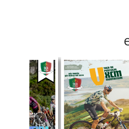
Estrada da Juventude. O Cartaxo
Campeonato
foi palco das derradeiras
decisões de uma competição
que, ao longo de três dias, reuniu
os melhores jovens corredores
portugueses.
‹