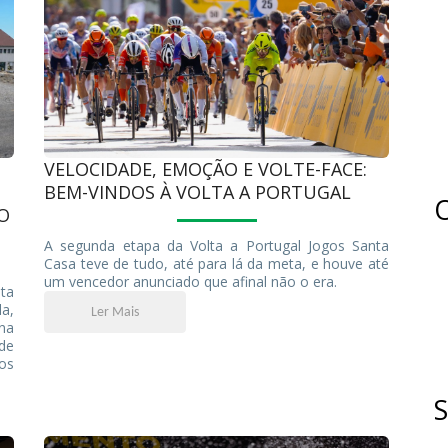
VELOCIDADE, EMOÇÃO E VOLTE-FACE:
BEM-VINDOS À VOLTA A PORTUGAL
O
O
A segunda etapa da Volta a Portugal Jogos Santa
Casa teve de tudo, até para lá da meta, e houve até
um vencedor anunciado que afinal não o era.
ta
la,
Ler Mais
na
de
dos
o.
S