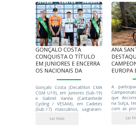
GONÇALO COSTA
ANA SAN
CONQUISTA O TÍTULO
DESTAQU
EM JUNIORES E ENCERRA
CAMPEO
OS NACIONAIS DA
EUROPA 
JUVENTUDE NO
CARTAXO
A particip
Gonçalo Costa (Decathlon CMA
Campeonato
CGM U19), em Juniores (Sub-19)
que decorr
e Gabriel Varela (Cantanhede
na Suíça, t
Cycling / VESAM), em Cadetes
com as prov
(Sub-17) masculinos, sagraram-
olímpico (
se este domingo Campeões
Ler M
Ler Mais
Santos est
Nacionais de Fundo, naquele que
igualar o 
foi o último dia dos
sempre de u
Campeonatos Nacionais de
a elite