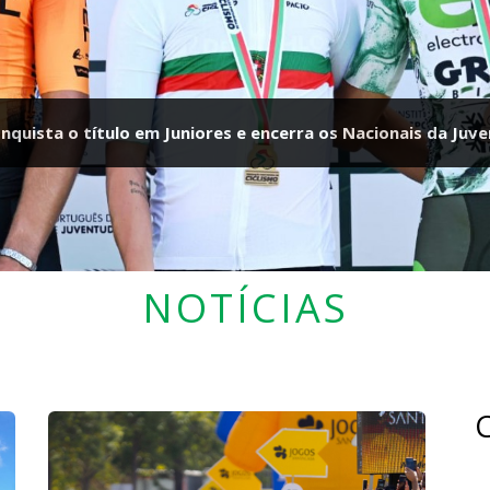
nquista o título em Juniores e encerra os Nacionais da Juv
 Paraciclismo realiza estágio em altitude de preparação 
Mundo
NOTÍCIAS
C