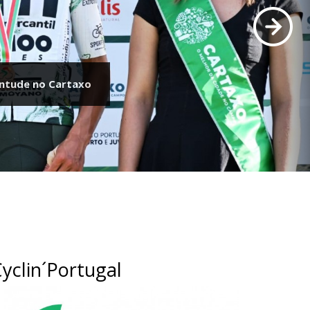
entude no Cartaxo
para o Campeonato do
yclin´Portugal