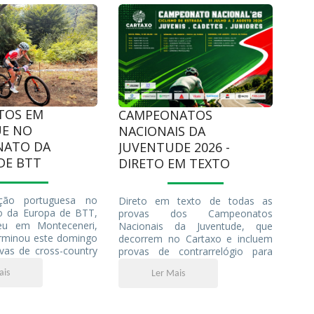
TOS EM
CAMPEONATOS
E NO
NACIONAIS DA
NATO DA
JUVENTUDE 2026 -
DE BTT
DIRETO EM TEXTO
ação portuguesa no
Direto em texto de todas as
 da Europa de BTT,
provas dos Campeonatos
eu em Monteceneri,
Nacionais da Juventude, que
erminou este domingo
decorrem no Cartaxo e incluem
as de cross-country
provas de contrarrelógio para
XCO) de elite. Ana
Sub-17 (Cadetes) e Sub-19
ais
Ler Mais
eve em evidência ao
(Juniores) e provas de fundo para
melhor resultado de
as mesmas categorias e ainda
ma portuguesa entre
para os Sub-15 (Juvenis).
 feminina num