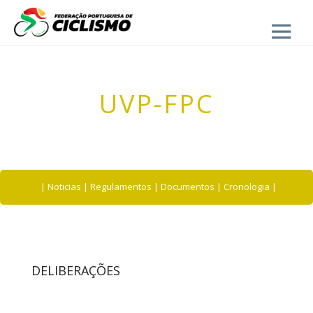
Close
UVP-FPC
|
Noticias
|
Regulamentos
|
Documentos
|
Cronologia
|
DELIBERAÇÕES