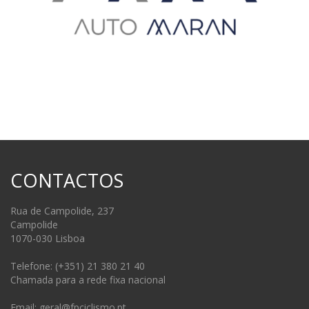
CONTACTOS
Rua de Campolide, 237
Campolide
1070-030 Lisboa
Telefone: (+351) 21 380 21 40
Chamada para a rede fixa nacional
Email: geral@fpciclismo.pt