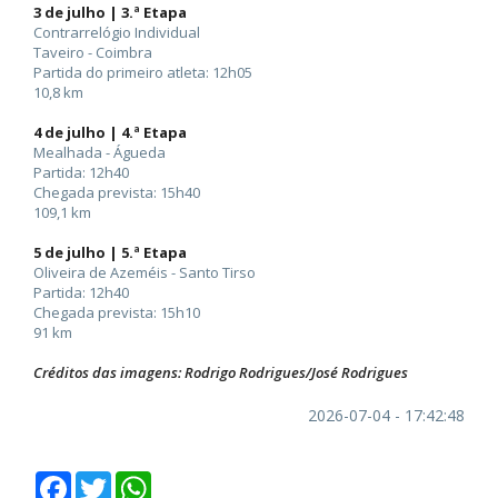
3 de julho | 3.ª Etapa
Contrarrelógio Individual
Taveiro - Coimbra
Partida do primeiro atleta: 12h05
10,8 km
4 de julho | 4.ª Etapa
Mealhada - Águeda
Partida: 12h40
Chegada prevista: 15h40
109,1 km
5 de julho | 5.ª Etapa
Oliveira de Azeméis - Santo Tirso
Partida: 12h40
Chegada prevista: 15h10
91 km
Créditos das imagens: Rodrigo Rodrigues/José Rodrigues
2026-07-04 - 17:42:48
Facebook
Twitter
WhatsApp