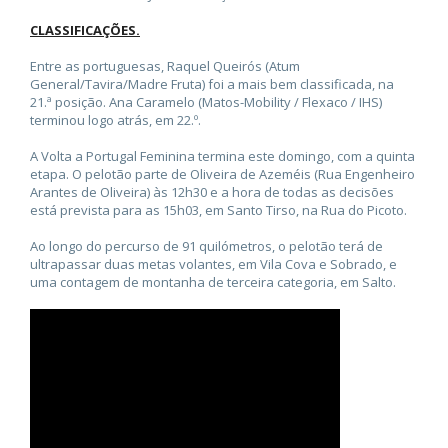
CLASSIFICAÇÕES.
Entre as portuguesas, Raquel Queirós (Atum
General/Tavira/Madre Fruta) foi a mais bem classificada, na
21.ª posição. Ana Caramelo (Matos-Mobility / Flexaco / IHS)
terminou logo atrás, em 22.º.
A Volta a Portugal Feminina termina este domingo, com a quinta
etapa. O pelotão parte de Oliveira de Azeméis (Rua Engenheiro
Arantes de Oliveira) às 12h30 e a hora de todas as decisões
está prevista para as 15h03, em Santo Tirso, na Rua do Picoto.
Ao longo do percurso de 91 quilómetros, o pelotão terá de
ultrapassar duas metas volantes, em Vila Cova e Sobrado, e
uma contagem de montanha de terceira categoria, em Salto.