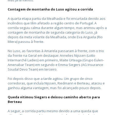
Contagem de montanha do Luso agitou a corrida
A quarta etapa partiu da Mealhada e foi encurtada devido aos
incêndios que têm afetado a região centro de Portugal. A
corrida seguiu calma durante algum tempo, mas animou após a
contagem de montanha de segunda categoria do Luso, já
depois da meta volante da Mealhada, onde Eva Anguela (Rio
Miera) passou à frente.
No Luso, as favoritas à Amarela passaram à frente, com o trio
da frente na Geral em destaque: Annelies Nijssen (Lotto
Intermarché Ladies) em primeiro, Maite Urteaga (Grupo Eulen-
Amenabar Team) em segundo e Emma Siegers (AG Insurance
Soudal Devo Team) em terceiro.
Foi depois disso que a tarde agitou. Um grupo de cinco
corredoras, que incluía Nijssen, Riedmann e Berteau, atacou e
ganhou alguma vantagem, mas foi alcançado pouco depois.
Queda vitimou Siegers e deixou caminho aberto para
Berteau
A seguir, a corrida partiu mesmo devido a uma queda que