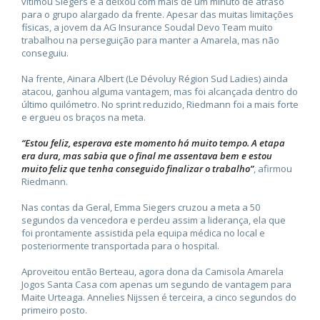
vitimou Siegers e a deixou com mais de um minuto de atraso
para o grupo alargado da frente. Apesar das muitas limitações
físicas, a jovem da AG Insurance Soudal Devo Team muito
trabalhou na perseguição para manter a Amarela, mas não
conseguiu.
Na frente, Ainara Albert (Le Dévoluy Région Sud Ladies) ainda
atacou, ganhou alguma vantagem, mas foi alcançada dentro do
último quilómetro. No sprint reduzido, Riedmann foi a mais forte
e ergueu os braços na meta.
“Estou feliz, esperava este momento há muito tempo. A etapa
era dura, mas sabia que o final me assentava bem e estou
muito feliz que tenha conseguido finalizar o trabalho”
, afirmou
Riedmann.
Nas contas da Geral, Emma Siegers cruzou a meta a 50
segundos da vencedora e perdeu assim a liderança, ela que
foi prontamente assistida pela equipa médica no local e
posteriormente transportada para o hospital.
Aproveitou então Berteau, agora dona da Camisola Amarela
Jogos Santa Casa com apenas um segundo de vantagem para
Maite Urteaga. Annelies Nijssen é terceira, a cinco segundos do
primeiro posto.