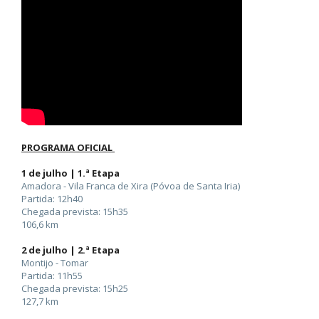
PROGRAMA OFICIAL
1 de julho | 1.ª Etapa
Amadora - Vila Franca de Xira (Póvoa de Santa Iria)
Partida: 12h40
Chegada prevista: 15h35
106,6 km
2 de julho | 2.ª Etapa
Montijo - Tomar
Partida: 11h55
Chegada prevista: 15h25
127,7 km