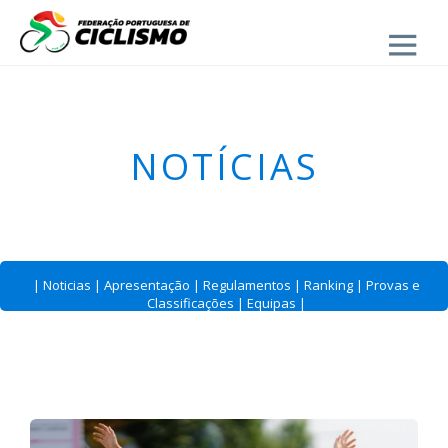
Close
- Estrada
NOTÍCIAS
|
Noticias
|
Apresentação
|
Regulamentos
|
Ranking
|
Provas e
Classificações
|
Equipas
|