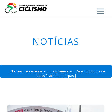
Close
- Estrada
NOTÍCIAS
|
Noticias
|
Apresentação
|
Regulamentos
|
Ranking
|
Provas e
Classificações
|
Equipas
|