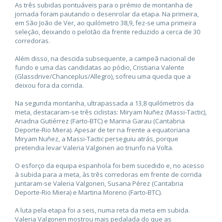
As três subidas pontuáveis para o prémio de montanha de
jornada foram pautando o desenrolar da etapa. Na primeira,
em São João de Ver, ao quilómetro 38,9, fez-se uma primeira
seleção, deixando o pelotão da frente reduzido a cerca de 30
corredoras.
Além disso, na descida subsequente, a campeã nacional de
fundo e uma das candidatas ao pódio, Cristiana Valente
(Glassdrive/Chanceplus/Allegro), sofreu uma queda que a
deixou fora da corrida.
Na segunda montanha, ultrapassada a 13,8 quilómetros da
meta, destacaram-se três ciclistas: Miryam Nuñez (Massi-Tactic),
Ariadna Gutiérrez (Farto-BTC) e Marina Garau (Cantabria
Deporte-Rio Miera). Apesar de ter na frente a equatoriana
Miryam Nuñez, a Massi-Tactic perseguiu atrás, porque
pretendia levar Valeria Valgonen ao triunfo na Volta.
O esforço da equipa espanhola foi bem sucedido e, no acesso
à subida para a meta, às três corredoras em frente de corrida
juntaram-se Valeria Valgonen, Susana Pérez (Cantabria
Deporte-Rio Miera) e Martina Moreno (Farto-BTC).
A luta pela etapa foi a seis, numa reta da meta em subida.
Valeria Valgonen mostrou mais pedalada do que as