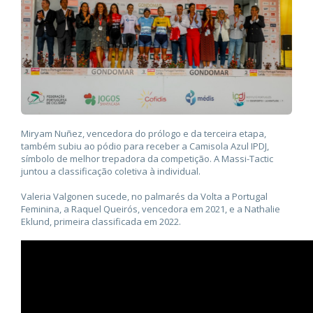
Miryam Nuñez, vencedora do prólogo e da terceira etapa,
também subiu ao pódio para receber a Camisola Azul IPDJ,
símbolo de melhor trepadora da competição. A Massi-Tactic
juntou a classificação coletiva à individual.
Valeria Valgonen sucede, no palmarés da Volta a Portugal
Feminina, a Raquel Queirós, vencedora em 2021, e a Nathalie
Eklund, primeira classificada em 2022.