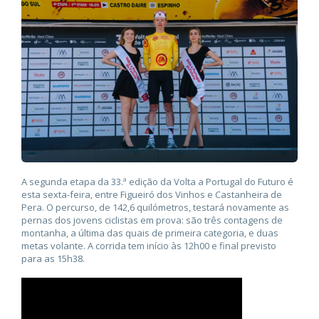
A segunda etapa da 33.ª edição da Volta a Portugal do Futuro é
esta sexta-feira, entre Figueiró dos Vinhos e Castanheira de
Pera. O percurso, de 142,6 quilómetros, testará novamente as
pernas dos jovens ciclistas em prova: são três contagens de
montanha, a última das quais de primeira categoria, e duas
metas volante.
A corrida tem início às 12h00 e final previsto
para as 15h38.