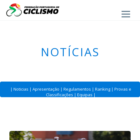
Close
- Estrada
NOTÍCIAS
|
Noticias
|
Apresentação
|
Regulamentos
|
Ranking
|
Provas e
Classificações
|
Equipas
|