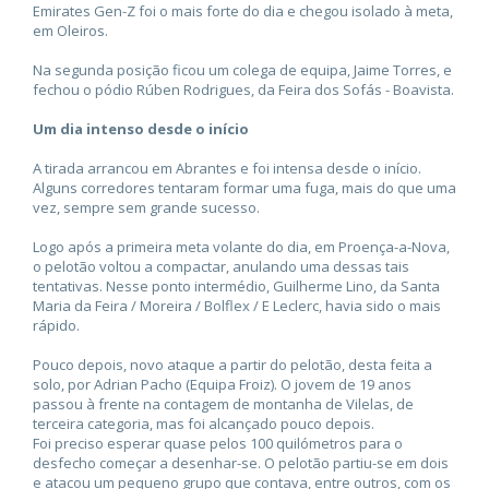
Emirates Gen-Z foi o mais forte do dia e chegou isolado à meta,
em Oleiros.
Na segunda posição ficou um colega de equipa, Jaime Torres, e
fechou o pódio Rúben Rodrigues, da Feira dos Sofás - Boavista.
Um dia intenso desde o início
A tirada arrancou em Abrantes e foi intensa desde o início.
Alguns corredores tentaram formar uma fuga, mais do que uma
vez, sempre sem grande sucesso.
Logo após a primeira meta volante do dia, em Proença-a-Nova,
o pelotão voltou a compactar, anulando uma dessas tais
tentativas. Nesse ponto intermédio, Guilherme Lino, da Santa
Maria da Feira / Moreira / Bolflex / E Leclerc, havia sido o mais
rápido.
Pouco depois, novo ataque a partir do pelotão, desta feita a
solo, por Adrian Pacho (Equipa Froiz). O jovem de 19 anos
passou à frente na contagem de montanha de Vilelas, de
terceira categoria, mas foi alcançado pouco depois.
Foi preciso esperar quase pelos 100 quilómetros para o
desfecho começar a desenhar-se. O pelotão partiu-se em dois
e atacou um pequeno grupo que contava, entre outros, com os