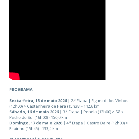
PROGRAMA
Sexta-feira, 15 de maio 2026 |
2.ª Etapa | Figueiró dos Vinhos
(12h00) > Castanheira de Pera (15h38) - 142,6 km
Sábado, 16 de maio 2026 |
3.ª Etapa | Penela (12h00) > São
Pedro do Sul (16h00) - 156,0 km
Domingo, 17 de maio 2026
|
4.ª Etapa | Castro Daire (12h00) >
Espinho (15h45) - 133,4 km