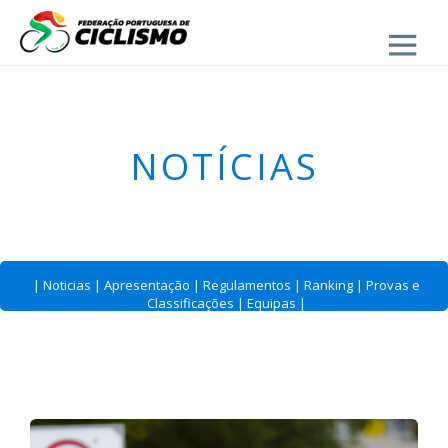
Close
- Estrada
NOTÍCIAS
|
Noticias
|
Apresentação
|
Regulamentos
|
Ranking
|
Provas e
Classificações
|
Equipas
|