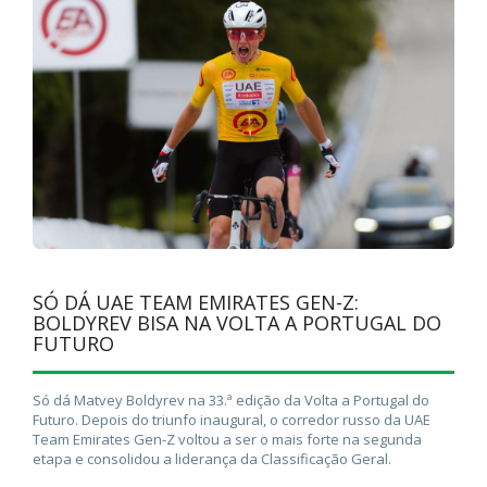
SÓ DÁ UAE TEAM EMIRATES GEN-Z:
BOLDYREV BISA NA VOLTA A PORTUGAL DO
FUTURO
Só dá Matvey Boldyrev na 33.ª edição da Volta a Portugal do
Futuro. Depois do triunfo inaugural, o corredor russo da UAE
Team Emirates Gen-Z voltou a ser o mais forte na segunda
etapa e consolidou a liderança da Classificação Geral.