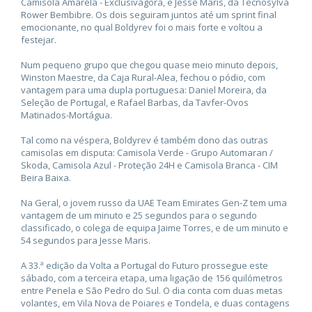
Camisola Amarela - Exclusivagora, e Jesse Maris, da Tecnosylva
Rower Bembibre. Os dois seguiram juntos até um sprint final
emocionante, no qual Boldyrev foi o mais forte e voltou a
festejar.
Num pequeno grupo que chegou quase meio minuto depois,
Winston Maestre, da Caja Rural-Alea, fechou o pódio, com
vantagem para uma dupla portuguesa: Daniel Moreira, da
Seleção de Portugal, e Rafael Barbas, da Tavfer-Ovos
Matinados-Mortágua.
Tal como na véspera, Boldyrev é também dono das outras
camisolas em disputa: Camisola Verde - Grupo Automaran /
Skoda, Camisola Azul - Proteção 24H e Camisola Branca - CIM
Beira Baixa.
Na Geral, o jovem russo da UAE Team Emirates Gen-Z tem uma
vantagem de um minuto e 25 segundos para o segundo
classificado, o colega de equipa Jaime Torres, e de um minuto e
54 segundos para Jesse Maris.
A 33.ª edição da Volta a Portugal do Futuro prossegue este
sábado, com a terceira etapa, uma ligação de 156 quilómetros
entre Penela e São Pedro do Sul. O dia conta com duas metas
volantes, em Vila Nova de Poiares e Tondela, e duas contagens