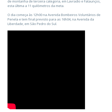
de montanha de terceira categoria, em Lavradio e Fataunços,
esta última a 11 quilómetros da meta.
O dia começa às 12h00 na Avenida Bombeiros Voluntários de
Penela e tem final previsto para as 16h04, na Avenida da
Liberdade, em São Pedro do Sul.