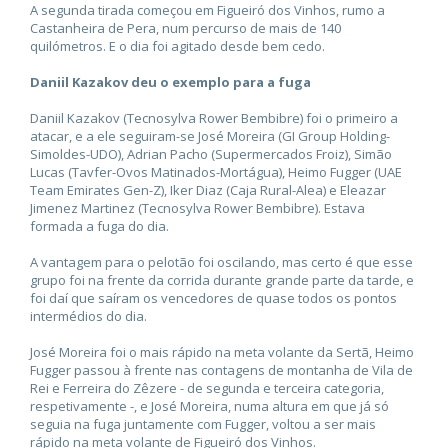
A segunda tirada começou em Figueiró dos Vinhos, rumo a
Castanheira de Pera, num percurso de mais de 140
quilómetros. E o dia foi agitado desde bem cedo.
Daniil Kazakov deu o exemplo para a fuga
Daniil Kazakov (Tecnosylva Rower Bembibre) foi o primeiro a
atacar, e a ele seguiram-se José Moreira (GI Group Holding-
Simoldes-UDO), Adrian Pacho (Supermercados Froiz), Simão
Lucas (Tavfer-Ovos Matinados-Mortágua), Heimo Fugger (UAE
Team Emirates Gen-Z), Iker Diaz (Caja Rural-Alea) e Eleazar
Jimenez Martinez (Tecnosylva Rower Bembibre). Estava
formada a fuga do dia.
A vantagem para o pelotão foi oscilando, mas certo é que esse
grupo foi na frente da corrida durante grande parte da tarde, e
foi daí que saíram os vencedores de quase todos os pontos
intermédios do dia.
José Moreira foi o mais rápido na meta volante da Sertã, Heimo
Fugger passou à frente nas contagens de montanha de Vila de
Rei e Ferreira do Zêzere - de segunda e terceira categoria,
respetivamente -, e José Moreira, numa altura em que já só
seguia na fuga juntamente com Fugger, voltou a ser mais
rápido na meta volante de Figueiró dos Vinhos.