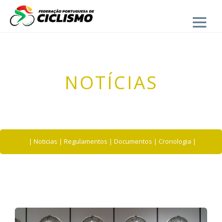
Close
- UVP-FPC
NOTÍCIAS
|
Noticias
|
Regulamentos
|
Documentos
|
Cronologia
|