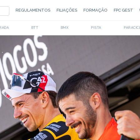
REGULAMENTOS
FILIAÇÕES
FORMAÇÃO
FPC GEST
RADA
BTT
BMX
PISTA
PARACIC