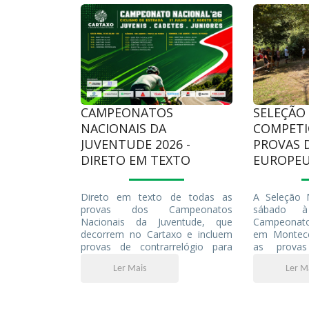
melhores jovens corredores portugueses.
SELEÇÃO
CAMPEONATOS
COMPETI
NACIONAIS DA
PROVAS 
JUVENTUDE 2026 -
EUROPEU
DIRETO EM TEXTO
A Seleção N
Direto em texto de todas as
sábado à
provas dos Campeonatos
Campeonato
Nacionais da Juventude, que
em Montecen
decorrem no Cartaxo e incluem
as provas
provas de contrarrelógio para
olímpico 
Sub-17 (Cadetes) e Sub-19
Ler M
Ler Mais
júnior e su
(Juniores) e provas de fundo para
Ramalho, 
as mesmas categorias e ainda
Fonseca
para os Sub-15 (Juvenis).
representar