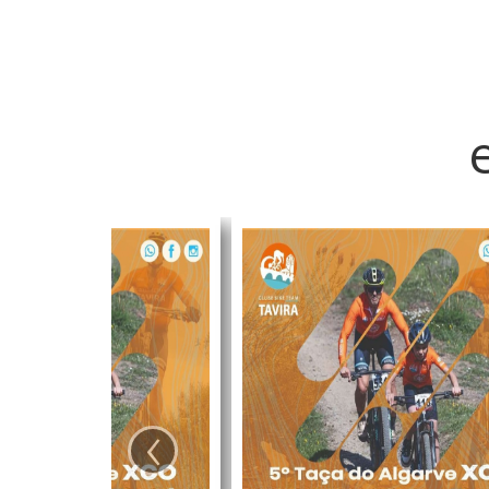
nas respetiv
‹