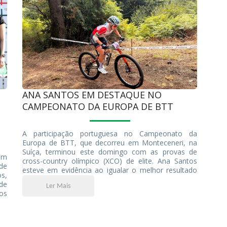
ANA SANTOS EM DESTAQUE NO
CAMPEONATO DA EUROPA DE BTT
A participação portuguesa no Campeonato da
Europa de BTT, que decorreu em Monteceneri, na
Suíça, terminou este domingo com as provas de
em
cross-country olímpico (XCO) de elite. Ana Santos
de
esteve em evidência ao igualar o melhor resultado
s,
de sempre de uma portuguesa entre a elite feminina
de
Ler Mais
num Campeonato da Europa.
os
 O
ma
os