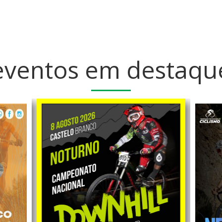
corredoras voltaram à estrada
as categorias.
para as corridas em linha, onde
Marta Esteves (Tensai /
Sambiental / Santa Marta) e Lúcia
Martins (CDASJ / Cyclin?Team /
Município Albufeira) confirmaram,
uma vez mais, a excelente forma
eventos em destaqu
e o bom desempenho, ao
conquistarem também os títulos
nacionais de Fundo, nas
categorias Sub-19 e Sub-17,
respetivamente.