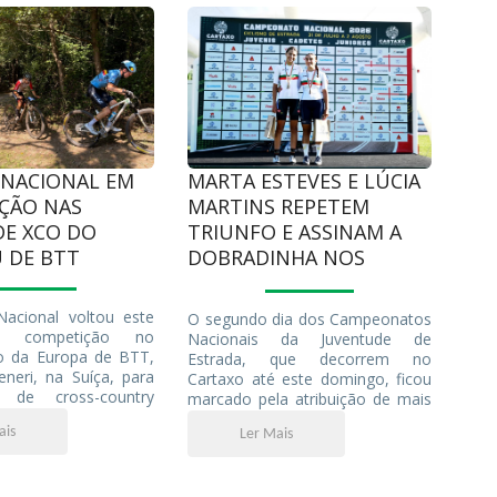
 NACIONAL EM
MARTA ESTEVES E LÚCIA
ÇÃO NAS
MARTINS REPETEM
DE XCO DO
TRIUNFO E ASSINAM A
 DE BTT
DOBRADINHA NOS
NACIONAIS DA
JUVENTUDE
acional voltou este
O segundo dia dos Campeonatos
 competição no
Nacionais da Juventude de
 da Europa de BTT,
Estrada, que decorrem no
eri, na Suíça, para
Cartaxo até este domingo, ficou
 de cross-country
marcado pela atribuição de mais
(XCO) dos escalões
quatro títulos nacionais nas
ais
Ler Mais
b-23 masculinos. Hugo
provas de Fundo. Depois dos
João Vigário, João
contrarrelógios individuais
 e Tomás Pais
disputados na sexta-feira, as
am as cores nacionais