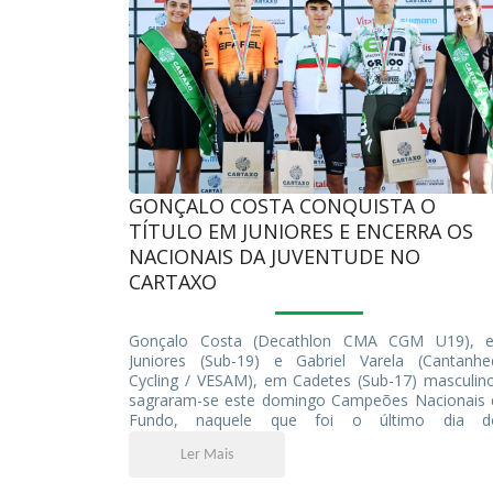
GONÇALO COSTA CONQUISTA O
TÍTULO EM JUNIORES E ENCERRA OS
NACIONAIS DA JUVENTUDE NO
CARTAXO
Gonçalo Costa (Decathlon CMA CGM U19), 
Juniores (Sub-19) e Gabriel Varela (Cantanhe
Cycling / VESAM), em Cadetes (Sub-17) masculino
sagraram-se este domingo Campeões Nacionais 
Fundo, naquele que foi o último dia d
Campeonatos Nacionais de Estrada da Juventude.
Ler Mais
Cartaxo foi palco das derradeiras decisões de u
competição que, ao longo de três dias, reuniu 