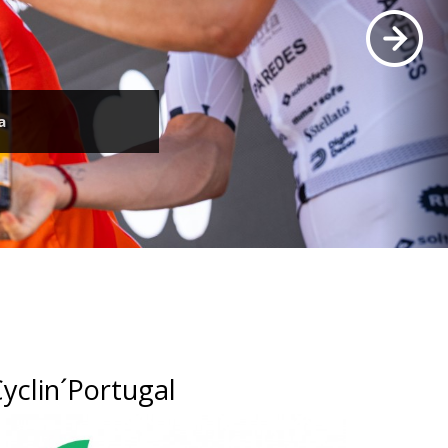
a
yclin´Portugal