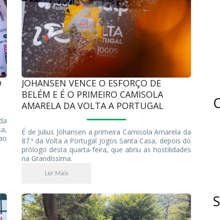
O
JOHANSEN VENCE O ESFORÇO DE
BELÉM E É O PRIMEIRO CAMISOLA
O
AMARELA DA VOLTA A PORTUGAL
da
a,
É de Julius Johansen a primeira Camisola Amarela da
 ao
87.ª da Volta a Portugal Jogos Santa Casa, depois do
prólogo desta quarta-feira, que abriu as hostilidades
na Grandíssima.
Ler Mais
S