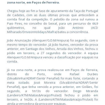
zona norte, em Paços de Ferreira.
Chegou hoje ao fim a fase de apuramento da Taça de Portugal
de Cadetes, com as duas últimas provas que antecedem a
corrida final da competição. O pelotão da zona sul rumou a
Paio Pires, no concelho do Seixal, para um percurso de 66,9
quilómetros, no qual João António (ACD
Milharado/DriveonHolidays/Mafra) bateu a concorrência.
João Anunciação (Alenquer/G.D.M/Anipura) foi segundo, com o
mesmo tempo do vencedor. Já João Nunes, vencedor da prova
anterior, em Santiago dos Velhos, Arruda dos Vinhos, fechou o
pódio em terceiro, a 27 segundos do vencedor. A equipa
Alenquer/G.D.M/Anipura venceu a classificação por equipas na
corrida.
Já na zona norte, a prova realizou-se em Paços de Ferreira,
distrito do Porto, onde Rafael Durães
(Silva&Vinha/ADRAP/Sentir Penafiel) foi mais forte, cortando a
meta isolado. José Moreira (Silva&Vinha/ADRAP/Sentir
Penafiel), que tinha vencido a prova anterior, em Golães, foi
segundo, a 1m13s do vencedor. Diogo Miranda
(Landeiro/KTM/Matias&Araújo/Frulact) fechou o pódio em
terceiro, a 1m20s. A (Landeiro/KTM/Matias&Araújo/Frulact) foi
ainda a vencedora da prova por equipas.