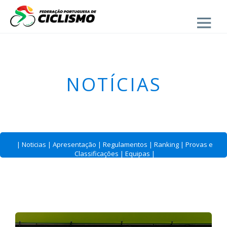
Close
- Estrada
NOTÍCIAS
|
Noticias
|
Apresentação
|
Regulamentos
|
Ranking
|
Provas e
Classificações
|
Equipas
|