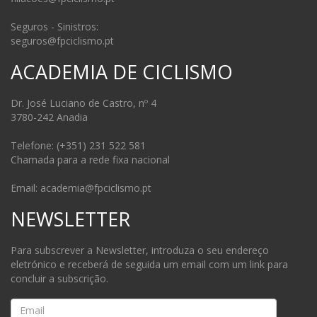
Seguros - Sinistros:
seguros@fpciclismo.pt
ACADEMIA DE CICLISMO
Dr. José Luciano de Castro, nº 4
3780-242 Anadia
Telefone: (+351) 231 522 581
Chamada para a rede fixa nacional
Email: academia@fpciclismo.pt
NEWSLETTER
Para subscrever a Newsletter, introduza o seu endereço
eletrónico e receberá de seguida um email com um link para
concluir a subscrição.
Email