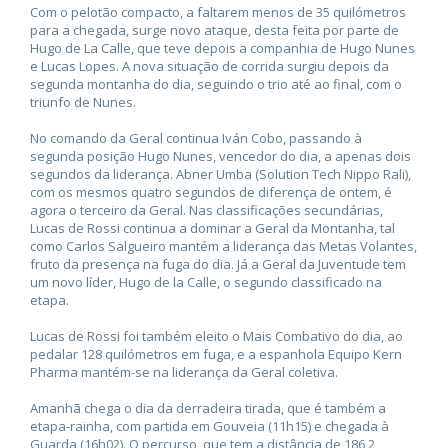
Com o pelotão compacto, a faltarem menos de 35 quilómetros
para a chegada, surge novo ataque, desta feita por parte de
Hugo de La Calle, que teve depois a companhia de Hugo Nunes
e Lucas Lopes. A nova situação de corrida surgiu depois da
segunda montanha do dia, seguindo o trio até ao final, com o
triunfo de Nunes.
No comando da Geral continua Iván Cobo, passando à
segunda posição Hugo Nunes, vencedor do dia, a apenas dois
segundos da liderança. Abner Umba (Solution Tech Nippo Rali),
com os mesmos quatro segundos de diferença de ontem, é
agora o terceiro da Geral. Nas classificações secundárias,
Lucas de Rossi continua a dominar a Geral da Montanha, tal
como Carlos Salgueiro mantém a liderança das Metas Volantes,
fruto da presença na fuga do dia. Já a Geral da Juventude tem
um novo líder, Hugo de la Calle, o segundo classificado na
etapa.
Lucas de Rossi foi também eleito o Mais Combativo do dia, ao
pedalar 128 quilómetros em fuga, e a espanhola Equipo Kern
Pharma mantém-se na liderança da Geral coletiva.
Amanhã chega o dia da derradeira tirada, que é também a
etapa-rainha, com partida em Gouveia (11h15) e chegada à
Guarda (16h02). O percurso, que tem a distância de 186,2