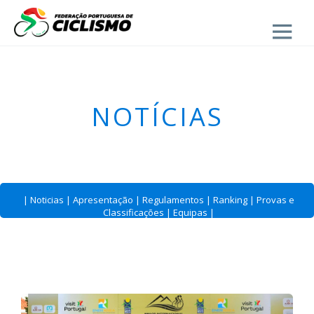
Close
- Estrada
NOTÍCIAS
|
Noticias
|
Apresentação
|
Regulamentos
|
Ranking
|
Provas e
Classificações
|
Equipas
|