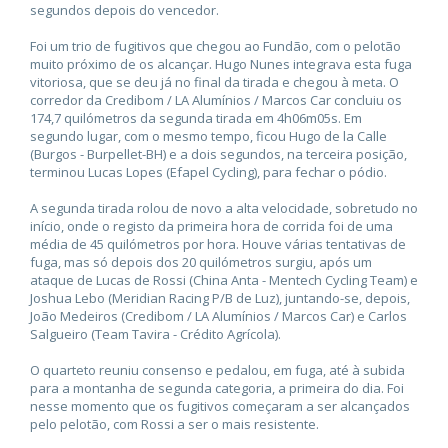
segundos depois do vencedor.
Foi um trio de fugitivos que chegou ao Fundão, com o pelotão
muito próximo de os alcançar. Hugo Nunes integrava esta fuga
vitoriosa, que se deu já no final da tirada e chegou à meta. O
corredor da Credibom / LA Alumínios / Marcos Car concluiu os
174,7 quilómetros da segunda tirada em 4h06m05s. Em
segundo lugar, com o mesmo tempo, ficou Hugo de la Calle
(Burgos - Burpellet-BH) e a dois segundos, na terceira posição,
terminou Lucas Lopes (Efapel Cycling), para fechar o pódio.
A segunda tirada rolou de novo a alta velocidade, sobretudo no
início, onde o registo da primeira hora de corrida foi de uma
média de 45 quilómetros por hora. Houve várias tentativas de
fuga, mas só depois dos 20 quilómetros surgiu, após um
ataque de Lucas de Rossi (China Anta - Mentech Cycling Team) e
Joshua Lebo (Meridian Racing P/B de Luz), juntando-se, depois,
João Medeiros (Credibom / LA Alumínios / Marcos Car) e Carlos
Salgueiro (Team Tavira - Crédito Agrícola).
O quarteto reuniu consenso e pedalou, em fuga, até à subida
para a montanha de segunda categoria, a primeira do dia. Foi
nesse momento que os fugitivos começaram a ser alcançados
pelo pelotão, com Rossi a ser o mais resistente.