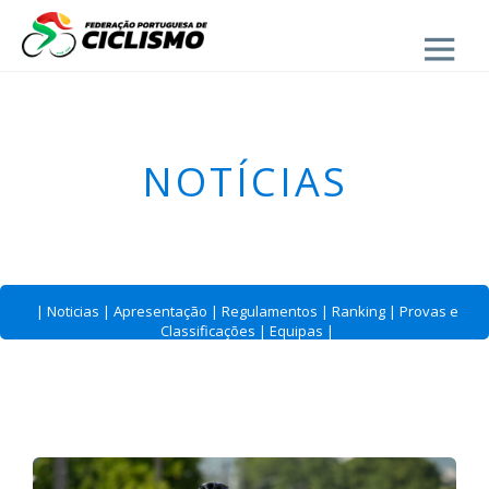
Close
- Estrada
NOTÍCIAS
|
Noticias
|
Apresentação
|
Regulamentos
|
Ranking
|
Provas e
Classificações
|
Equipas
|