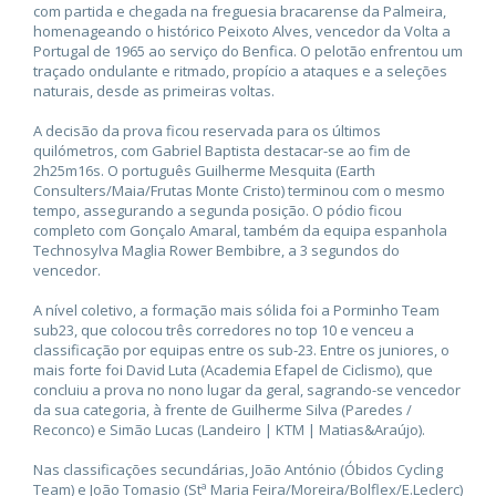
com partida e chegada na freguesia bracarense da Palmeira,
homenageando o histórico Peixoto Alves, vencedor da Volta a
Portugal de 1965 ao serviço do Benfica. O pelotão enfrentou um
traçado ondulante e ritmado, propício a ataques e a seleções
naturais, desde as primeiras voltas.
A decisão da prova ficou reservada para os últimos
quilómetros, com Gabriel Baptista destacar-se ao fim de
2h25m16s. O português Guilherme Mesquita (Earth
Consulters/Maia/Frutas Monte Cristo) terminou com o mesmo
tempo, assegurando a segunda posição. O pódio ficou
completo com Gonçalo Amaral, também da equipa espanhola
Technosylva Maglia Rower Bembibre, a 3 segundos do
vencedor.
A nível coletivo, a formação mais sólida foi a Porminho Team
sub23, que colocou três corredores no top 10 e venceu a
classificação por equipas entre os sub-23. Entre os juniores, o
mais forte foi David Luta (Academia Efapel de Ciclismo), que
concluiu a prova no nono lugar da geral, sagrando-se vencedor
da sua categoria, à frente de Guilherme Silva (Paredes /
Reconco) e Simão Lucas (Landeiro | KTM | Matias&Araújo).
Nas classificações secundárias, João António (Óbidos Cycling
Team) e João Tomasio (Stª Maria Feira/Moreira/Bolflex/E.Leclerc)