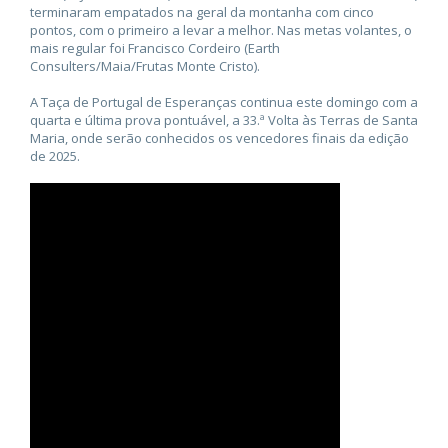
terminaram empatados na geral da montanha com cinco
pontos, com o primeiro a levar a melhor. Nas metas volantes, o
mais regular foi Francisco Cordeiro (Earth
Consulters/Maia/Frutas Monte Cristo).
A Taça de Portugal de Esperanças continua este domingo com a
quarta e última prova pontuável, a 33.ª Volta às Terras de Santa
Maria, onde serão conhecidos os vencedores finais da edição
de 2025.