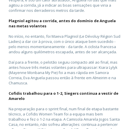
agitou a corrida, já a indicar as boas sensações que viria a
confirmar nos derradeiros metros da tarde.
Plagniol agitou a corrida, antes do domínio de Anguela
nas metas volantes
No início, no entanto, foi Maeva Plagniol (Le Dévoluy Région Sud
Ladies) a dar cor à prova, com o único ataque bem sucedido -
pelo menos momentaneamente - da tarde. A ciclista francesa
andou alguns quilómetros escapada, antes de ser alcançada.
Daí para a frente, o pelotão seguiu compacto até ao final, mas
antes houve três metas volantes para ultrapassar: Kiara Lylyk
(Mayenne Monbana My Pie) foi a mais rápida em Samora
Correia, Eva Anguela passou então à frente em Almeirim e na
Chamusca.
Cofidis trabalhou para o 1-2, Siegers continua a vestir de
Amarelo
Na preparação para o sprint final, num final de etapa bastante
técnico, a Cofidis Women Team foi a equipa mais bem
trabalhou e fez o 1-2 na etapa. A Camisola Amarela Jogos Santa
Casa, no entanto, não sofreu alterações: continua a pertencer