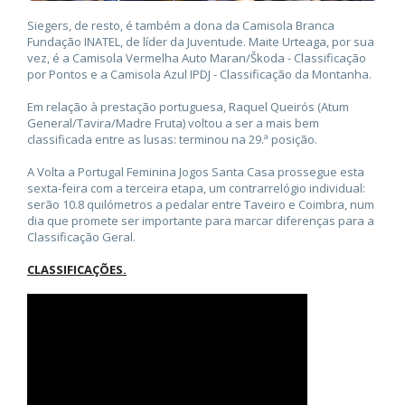
Siegers, de resto, é também a dona da Camisola Branca
Fundação INATEL, de líder da Juventude. Maite Urteaga, por sua
vez, é a Camisola Vermelha Auto Maran/Škoda - Classificação
por Pontos e a Camisola Azul IPDJ - Classificação da Montanha.
Em relação à prestação portuguesa, Raquel Queirós (Atum
General/Tavira/Madre Fruta) voltou a ser a mais bem
classificada entre as lusas: terminou na 29.ª posição.
A Volta a Portugal Feminina Jogos Santa Casa prossegue esta
sexta-feira com a terceira etapa, um contrarrelógio individual:
serão 10.8 quilómetros a pedalar entre Taveiro e Coimbra, num
dia que promete ser importante para marcar diferenças para a
Classificação Geral.
CLASSIFICAÇÕES.