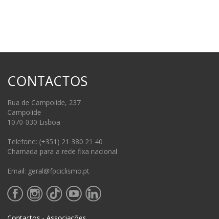
CONTACTOS
Rua de Campolide, 237
Campolide
1070-030 Lisboa
Telefone: (+351) 21 380 21 40
Chamada para a rede fixa nacional
Email: geral@fpciclismo.pt
Contactos - Associações