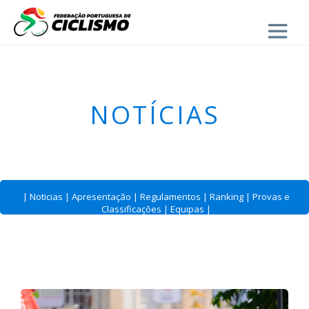
Close
- Estrada
NOTÍCIAS
|
Noticias
|
Apresentação
|
Regulamentos
|
Ranking
|
Provas e
Classificações
|
Equipas
|