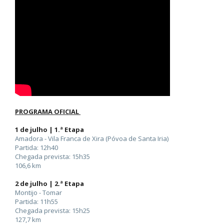
PROGRAMA OFICIAL
1 de julho | 1.ª Etapa
Amadora - Vila Franca de Xira (Póvoa de Santa Iria)
Partida: 12h40
Chegada prevista: 15h35
106,6 km
2 de julho | 2.ª Etapa
Montijo - Tomar
Partida: 11h55
Chegada prevista: 15h25
127,7 km